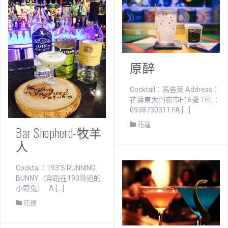
原醉
Cocktail：馬告萊 Address：
花蓮東大門夜市E16攤 TEL：
0938730311 FA […]
花蓮
Bar Shepherd-牧羊
人
Cocktai：193’S RUNNING
BUNNY（奔跑在193縣道的
小野兔） A […]
花蓮