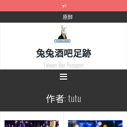
Skip
to
content
原醉
193美式酒餐館
Boss bar
兔兔酒吧足跡
宜蘭自由拍
喝掛Get Drunk調酒吧
Taiwan Bar Passport
Bar Shepherd-牧羊人
作者:
tutu