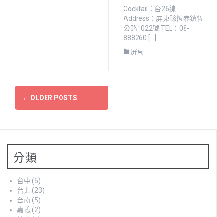
Cocktail：台26線
Address：屏東縣恆春鎮恆
公路1022號 TEL：08-
888260 […]
屏東
Posts
←
OLDER POSTS
navigation
分類
台中
(5)
台北
(23)
台南
(5)
嘉義
(2)