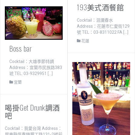
193美式酒餐館
Cocktail：洄瀾春水
Address：花蓮市仁愛街129
號 TEL：03-8311022 FA […]
花蓮
Boss bar
Cocktail：大雄季節特調
Address：宜蘭市民族路383
琥 TEL: 03-9329951 […]
宜蘭
喝掛Get Drunk調酒
吧
Cocktail：我愛台灣 Address：
屏東縣恆春鎮墾丁路131-2號前