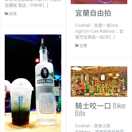
面攤販 電話：09898 […]
宜蘭自由拍
屏東
Cocktail：宜蘭一夜One
night in I-Lan Address：宜
蘭市宜興路一段28 […]
宜蘭
騎士咬一口 Biker
Bite
Cocktail：屏東火箭
Address：屏東市逢甲商場