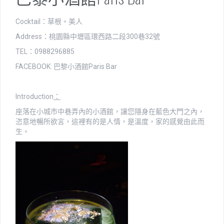
Cocktail：草根。美人
Address：桃園縣中壢區環西路二段300巷32號
TEL：0988296885
FACEBOOK: 巴黎小酒館Paris Bar
Introduction
：
座落在小城市中巷弄內的小酒館，讓您隱身在藍色大門之內，
恣意地暢所欲言，這裡有的是人情，是溫度，家的感覺由此而
生。