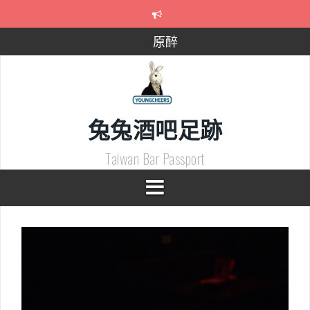
Skip
to
content
原醉
193美式酒餐館
Boss bar
兔兔酒吧足跡
宜蘭自由拍
喝掛Get Drunk調酒吧
Taiwan Bar Passport
Bar Shepherd-牧羊人