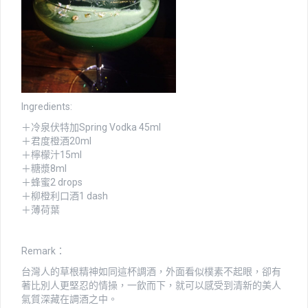
Ingredients:
＋冷泉伏特加Spring Vodka 45ml
＋君度橙酒20ml
＋檸檬汁15ml
＋糖漿8ml
＋蜂蜜2 drops
＋柳橙利口酒1 dash
＋薄荷葉
Remark：
台灣人的草根精神如同這杯調酒，外面看似樸素不起眼，卻有
著比別人更堅忍的情操，一飲而下，就可以感受到清新的美人
氣質深藏在調酒之中。